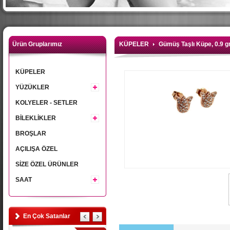
Ürün Gruplarımız
KÜPELER
Gümüş Taşlı Küpe, 0.9 g
KÜPELER
YÜZÜKLER
KOLYELER - SETLER
BİLEKLİKLER
BROŞLAR
AÇILIŞA ÖZEL
SİZE ÖZEL ÜRÜNLER
SAAT
En Çok Satanlar